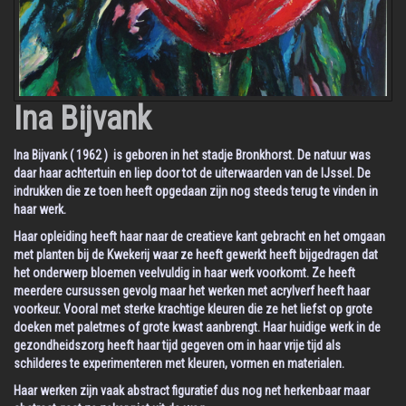
Ina Bijvank
Ina Bijvank ( 1962 ) is geboren in het stadje Bronkhorst. De natuur was
daar haar achtertuin en liep door tot de uiterwaarden van de IJssel. De
indrukken die ze toen heeft opgedaan zijn nog steeds terug te vinden in
haar werk.
Haar opleiding heeft haar naar de creatieve kant gebracht en het omgaan
met planten bij de Kwekerij waar ze heeft gewerkt heeft bijgedragen dat
het onderwerp bloemen veelvuldig in haar werk voorkomt. Ze heeft
meerdere cursussen gevolg maar het werken met acrylverf heeft haar
voorkeur. Vooral met sterke krachtige kleuren die ze het liefst op grote
doeken met paletmes of grote kwast aanbrengt. Haar huidige werk in de
gezondheidszorg heeft haar tijd gegeven om in haar vrije tijd als
schilderes te experimenteren met kleuren, vormen en materialen.
Haar werken zijn vaak abstract figuratief dus nog net herkenbaar maar