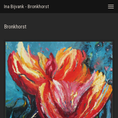
Ina Bijvank - Bronkhorst
Togg
navi
Bronkhorst