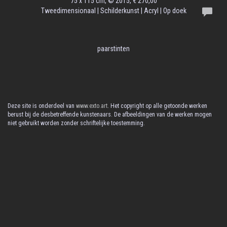
75 x 115 cm, © 2015, € 270,00
Tweedimensionaal | Schilderkunst | Acryl | Op doek
paarstinten
Deze site is onderdeel van
www.exto.art
. Het copyright op alle getoonde werken
berust bij de desbetreffende kunstenaars. De afbeeldingen van de werken mogen
niet gebruikt worden zonder schriftelijke toestemming.