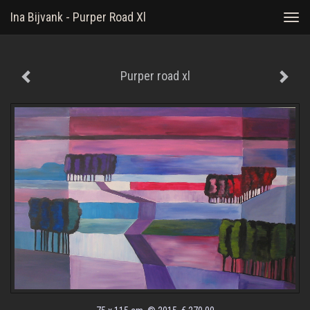
Ina Bijvank - Purper Road Xl
Togg
navi
Purper road xl