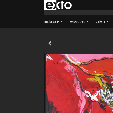
ina bijvank
exposities
galerie